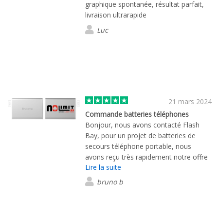
graphique spontanée, résultat parfait,
livraison ultrarapide
Luc
21 mars 2024
Commande batteries téléphones
Bonjour, nous avons contacté Flash
Bay, pour un projet de batteries de
secours téléphone portable, nous
avons reçu très rapidement notre offre
Lire la suite
détaillée, ainsi qu’une box échantillons
afin de se rendre compte des modèles
bruno b
et marquages. Alan, notre interlocuteur
a été très présent et a l’écoute de nos
besoins, et a su nous proposer le