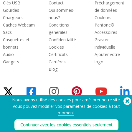
Clés USB
Contact
Préchargement
Gourdes
Qui sommes-
de données
Chargeurs
nous?
Couleurs
Caches Webcam
Conditions
Pantone®
Sacs
générales
Accessoires
Casquettes et
Confidentialité
Gravure
bonnets
Cookies
individuelle
Audio
Certificats
Ajouter votre
Gadgets
Carrières
logo
Blog
Nous avons utilisé des cookies pour améliorer notre site.
Vous pouvez modifier vos paramètres de cookies à
tout
Besoin d'aide? Tel :
(650) 938-3500 (US)
moment
.
®
Copyright © 2026 Flashbay
Continuer avec les cookies essentiels seulement