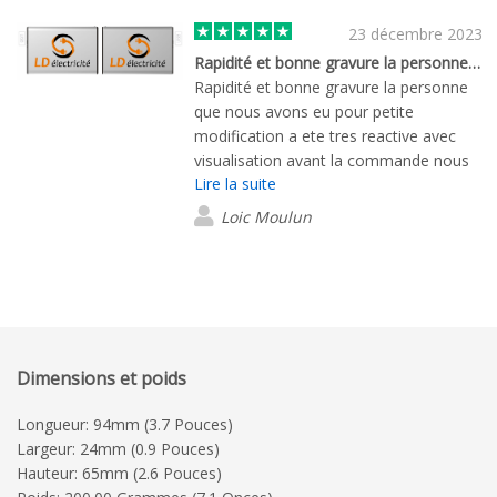
produit le mieux adapté, tout en
respectant notre budget. Une fois les
23 décembre 2023
épreuves validées, nous avons reçu la
Rapidité et bonne gravure la personne…
marchandise en quelques jours,
Rapidité et bonne gravure la personne
soigneusement préparée et totalement
que nous avons eu pour petite
conforme! Pour nos prochains projets,
modification a ete tres reactive avec
je m’adresserais en totale confiance à
visualisation avant la commande nous
Flash Bay et à Alan.
Lire la suite
espérons une remise sur nos
prochaines commandes...
Loic Moulun
Dimensions et poids
Longueur: 94mm (3.7 Pouces)
Largeur: 24mm (0.9 Pouces)
Hauteur: 65mm (2.6 Pouces)