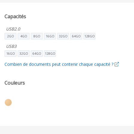
Capacités
USB2.0
2GO
4GO
8GO
16GO
32GO
64GO
128GO
USB3
16GO
32GO
64GO
128GO
Combien de documents peut contenir chaque capacité ?
Couleurs