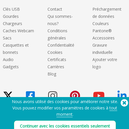
Clés USB
Contact
Préchargement
Gourdes
Qui sommes-
de données
Chargeurs
nous?
Couleurs
Caches Webcam
Conditions
Pantone®
Sacs
générales
Accessoires
Casquettes et
Confidentialité
Gravure
bonnets
Cookies
individuelle
Audio
Certificats
Ajouter votre
Gadgets
Carrières
logo
Blog
Nous avons utilisé des cookies pour améliorer notre site.
Vous pouvez modifier vos paramètres de cookies à
tout
moment
.
Besoin d'aide? Tel :
(650) 938-3500 (US)
®
Copyright © 2026 Flashbay
Continuer avec les cookies essentiels seulement