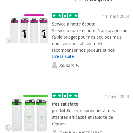
11 mars 2024
Service à notre écoute
Service à notre écoute: Nous avions un
faible budget pour nos équipes mais
nous voulions absolument
récompenser nos joueurs et nos
Lire la suite
supporters pour leurs dévouements et
leurs participations. Le service
Romain P.
commercial a su faire force de
propositions pour nous satisfaire. Nous
avons appréciés le détail de notre logo
sur les produits finaux.
17 avril 2023
très satisfaite
produit fini correspondant à mes
attentes efficacité et rapidité de
réponse
Delphine JUSSEAUME