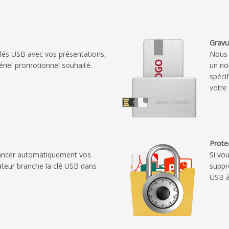
Gravur
lés USB avec vos présentations,
Nous 
ériel promotionnel souhaité.
un no
spéci
votre
Prote
 lancer automatiquement vos
Si vo
sateur branche la clé USB dans
suppr
USB à