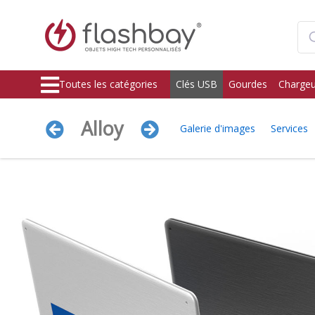
Toutes les catégories
Clés USB
Gourdes
Chargeu
Alloy
Galerie d'images
Services