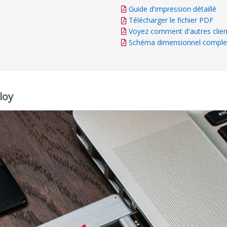
Guide d'impression détaillé
Télécharger le fichier PDF
Voyez comment d'autres clien
Schéma dimensionnel comple
loy