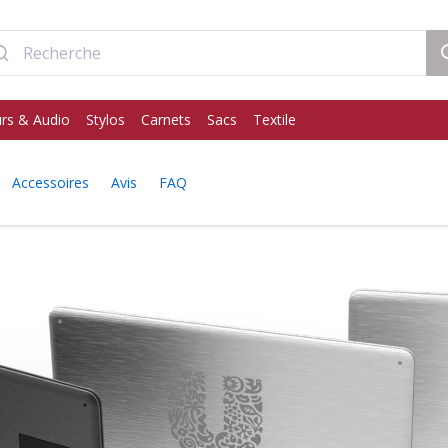
rs & Audio
Stylos
Carnets
Sacs
Textile
Accessoires
Avis
FAQ