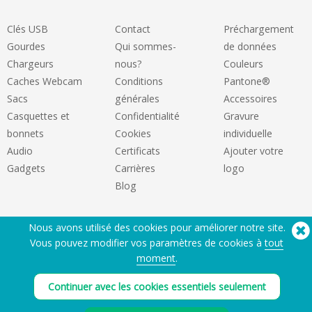
Clés USB
Contact
Préchargement
Gourdes
Qui sommes-
de données
Chargeurs
nous?
Couleurs
Caches Webcam
Conditions
Pantone®
Sacs
générales
Accessoires
Casquettes et
Confidentialité
Gravure
bonnets
Cookies
individuelle
Audio
Certificats
Ajouter votre
Gadgets
Carrières
logo
Blog
Nous avons utilisé des cookies pour améliorer notre site.
Vous pouvez modifier vos paramètres de cookies à
tout
moment
.
Continuer avec les cookies essentiels seulement
Besoin d'aide? Tel :
(650) 938-3500 (US)
®
Copyright © 2026 Flashbay