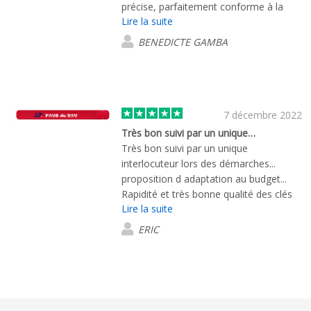
précise, parfaitement conforme à la
Lire la suite
commande et en plus ils sont arrivés
très rapidement. Une mention spéciale
BENEDICTE GAMBA
à Assia qui est très réactive et
sympathique. Je recommande +++
7 décembre 2022
Très bon suivi par un unique…
Très bon suivi par un unique
interlocuteur lors des démarches...
proposition d adaptation au budget...
Rapidité et très bonne qualité des clés
Lire la suite
USB
ERIC