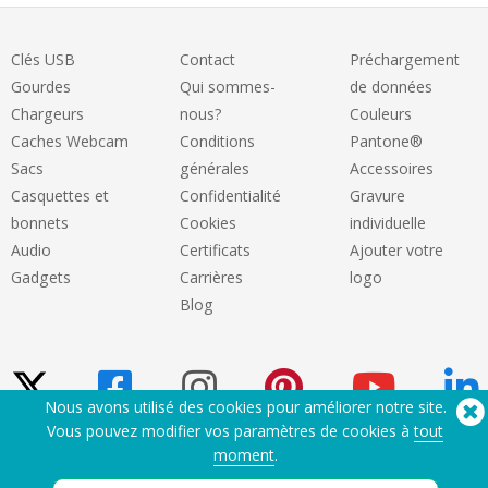
Clés USB
Contact
Préchargement
Gourdes
Qui sommes-
de données
Chargeurs
nous?
Couleurs
Caches Webcam
Conditions
Pantone®
Sacs
générales
Accessoires
Casquettes et
Confidentialité
Gravure
bonnets
Cookies
individuelle
Audio
Certificats
Ajouter votre
Gadgets
Carrières
logo
Blog
Nous avons utilisé des cookies pour améliorer notre site.
Vous pouvez modifier vos paramètres de cookies à
tout
moment
.
Besoin d'aide? Tel :
(650) 938-3500 (US)
®
Copyright © 2026 Flashbay