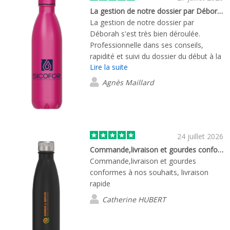
La gestion de notre dossier par Déborah…
La gestion de notre dossier par
Déborah s'est très bien déroulée.
Professionnelle dans ses conseils,
rapidité et suivi du dossier du début à la
Lire la suite
fin du processus de commande, tout a
été parfait. Merci encore.
Agnès Maillard
24 juillet 2026
Commande,livraison et gourdes conformes…
Commande,livraison et gourdes
conformes à nos souhaits, livraison
rapide
Catherine HUBERT