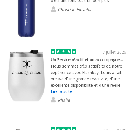
d'échantillons était un bon plus.
Christian Novella
7 juillet 2026
Un Service réactif et un accompagnement de qualité
Nous sommes très satisfaits de notre
expérience avec Flashbay. Louis a fait
preuve d'une grande réactivité, d'une
excellente disponibilité et d'une réelle
Lire la suite
capacité à s'adapter à nos besoins.
L'envoi d'échantillons nous a permis de
Rhalia
valider la qualité des produits en toute
confiance, et l'accompagnement tout
au long du projet a été irréprochable.
Un grand merci donc à Louis Friedrich
pour son professionnalisme, sa