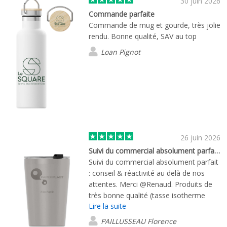
30 juin 2026
réactivité et son suivi de qualité. Nous
Commande parfaite
recommandons Flashbay!
Commande de mug et gourde, très jolie
rendu. Bonne qualité, SAV au top
Loan Pignot
26 juin 2026
Suivi du commercial absolument parfait…
Suivi du commercial absolument parfait
: conseil & réactivité au delà de nos
attentes. Merci @Renaud. Produits de
très bonne qualité (tasse isotherme
Lire la suite
inox/chargeur téléphone bambou) &
personnalisation très réussie.
PAILLUSSEAU Florence