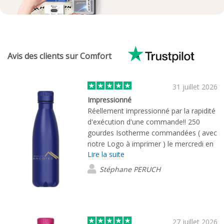
Avis des clients sur Comfort
31 juillet 2026
Impressionné
Réellement impressionné par la rapidité
d'exécution d'une commande!! 250
gourdes Isotherme commandées ( avec
notre Logo à imprimer ) le mercredi en
Lire la suite
fin de journée, livraison le lundi suivant !
Merci et Bravo
Stéphane PERUCH
27 juillet 2026