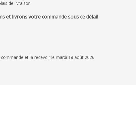
lais de livraison.
s et livrons votre commande sous ce délai!
4 novembre 2025
Produits très qualitat
très sérieux de la pa
commerciaux
 commande et la recevoir le mardi 18 août 2026
Yohann Debril