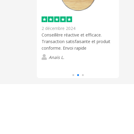
2 décembre 2024
6 jui
if et un suivis
Conseillère réactive et efficace.
Excel
rt des
Transaction satisfaisante et produit
réact
conforme. Envoi rapide
respe
devi
Anaïs L.
Lire 
a don
Merc
L
suivi