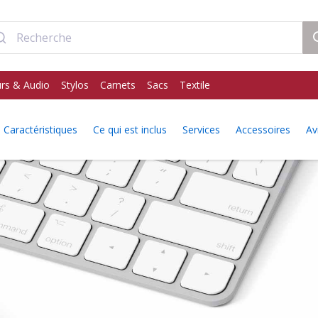
rs & Audio
Stylos
Carnets
Sacs
Textile
Caractéristiques
Ce qui est inclus
Services
Accessoires
Av