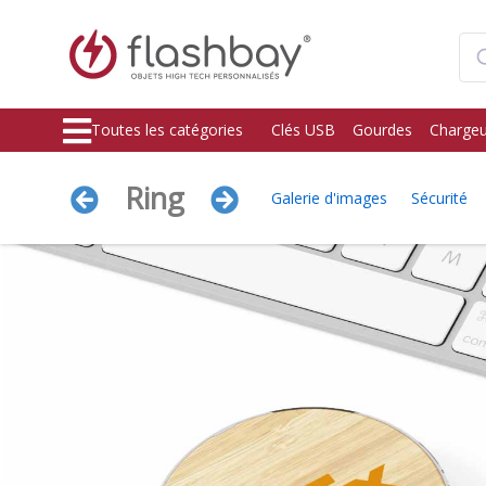
Toutes les catégories
Clés USB
Gourdes
Chargeu
Ring
Galerie d'images
Sécurité