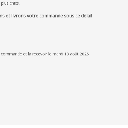
plus chics.
s et livrons votre commande sous ce délai!
1 avril 2026
retour commande
bonne communicatio
commercial grande ré
 commande et la recevoir le mardi 18 août 2026
production très rapi
Catherine