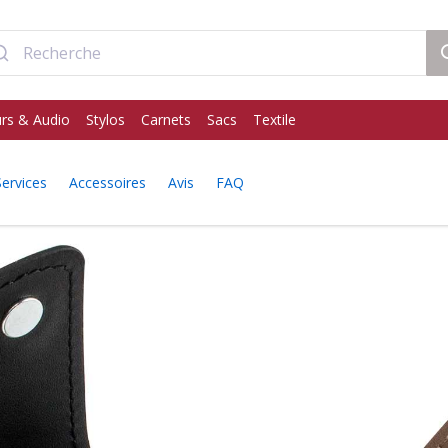
rs & Audio
Stylos
Carnets
Sacs
Textile
Services
Accessoires
Avis
FAQ