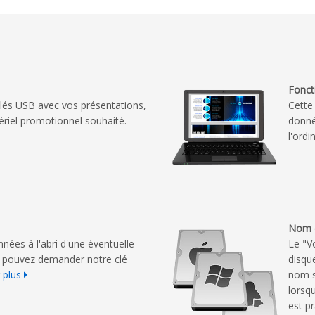
Fonct
lés USB avec vos présentations,
Cette
ériel promotionnel souhaité.
donné
l'ordi
Nom 
nées à l'abri d'une éventuelle
Le "V
us pouvez demander notre clé
disqu
 plus
nom s
lorsqu
est p