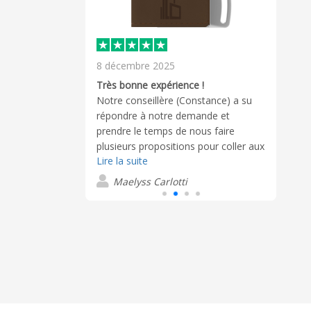
8 décembre 2025
18 fé
Merci
Très bonne expérience !
pour 
n avec le
Notre conseillère (Constance) a su
activité
répondre à notre demande et
O
de
prendre le temps de nous faire
plusieurs propositions pour coller aux
Lire la suite
mieux à nos besoins. Elle a suivi le
dossier de manière rigoureuse, sans
Maelyss Carlotti
trop insisté lorsque nous avions des
hésitations. Tout cela à rendue notre
expérience Flashbay très apréciable,
et nous n'hésiterons pas à repasser
commande si besoin, et a
recommander le site autour de nous.