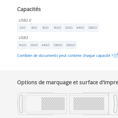
Capacités
USB2.0
2GO
4GO
8GO
16GO
32GO
64GO
128GO
USB3
16GO
32GO
64GO
128GO
256GO
Combien de documents peut contenir chaque capacité ?
Options de marquage et surface d'impr