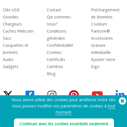
Clés USB
Contact
Préchargement
Gourdes
Qui sommes-
de données
Chargeurs
nous?
Couleurs
Caches Webcam
Conditions
Pantone®
Sacs
générales
Accessoires
Casquettes et
Confidentialité
Gravure
bonnets
Cookies
individuelle
Audio
Certificats
Ajouter votre
Gadgets
Carrières
logo
Blog
Nous avons utilisé des cookies pour améliorer notre site.
Vous pouvez modifier vos paramètres de cookies à
tout
moment
.
Besoin d'aide? Tel :
(650) 938-3500 (US)
®
Copyright © 2026 Flashbay
Continuer avec les cookies essentiels seulement