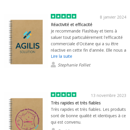
sommes ravis du service offert ainsi
que des produits reçus. Encore merci !
8 janvier 2024
Réactivité et efficacité
Je recommande Flashbay et tiens à
saluer tout particulièrement l'efficacité
commerciale d'Océane qui a su être
réactive en cette fin d'année. Elle nous a
Lire la suite
accompagné dans le choix des produits
en essayant divers visuels et nous
Stephanie Folliet
avons pu les tester grâce à des
échantillons. La livraison a été rapide et
les produits conformes à nos attentes.
Merci à toute l'équipe.
13 novembre 2023
Très rapides et très fiables
Très rapides et très fiables. Les produits
sont de bonne qualité et identiques à ce
qui est convenu.