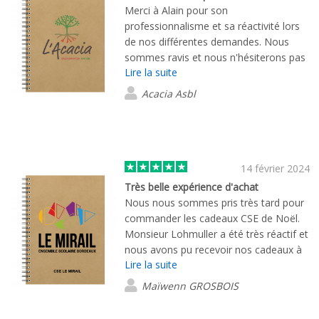
Merci à Alain pour son
professionnalisme et sa réactivité lors
de nos différentes demandes. Nous
sommes ravis et nous n'hésiterons pas
Lire la suite
à revenir vers Flashbay pour nos futures
commandes. À noter également que la
Acacia Asbl
livraison a été très très rapide !
14 février 2024
Très belle expérience d'achat
Nous nous sommes pris très tard pour
commander les cadeaux CSE de Noël.
Monsieur Lohmuller a été très réactif et
nous avons pu recevoir nos cadeaux à
Lire la suite
temps. Il nous a tenu informé tout au
long de la procédure, par mail ou
Maïwenn GROSBOIS
téléphone, et les produits commandés
sont de très belle qualité. Nous