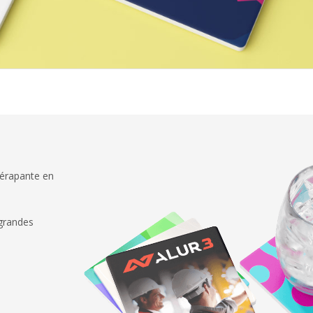
dérapante en
 grandes