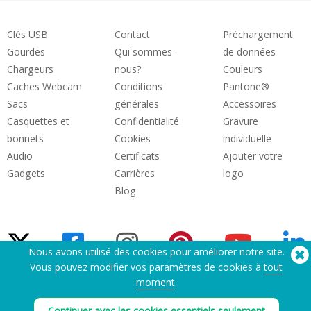
Clés USB
Contact
Préchargement
Gourdes
Qui sommes-
de données
Chargeurs
nous?
Couleurs
Caches Webcam
Conditions
Pantone®
Sacs
générales
Accessoires
Casquettes et
Confidentialité
Gravure
bonnets
Cookies
individuelle
Audio
Certificats
Ajouter votre
Gadgets
Carrières
logo
Blog
Nous avons utilisé des cookies pour améliorer notre site.
Vous pouvez modifier vos paramètres de cookies à
tout
moment
.
Besoin d'aide? Tel :
(650) 938-3500 (US)
®
Copyright © 2026 Flashbay
Continuer avec les cookies essentiels seulement