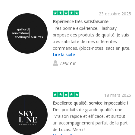
23 octobre 2025
Expérience très satisfaisante
Très bonne expérience. Flashbay
propose des produits de qualité. Je suis
très satisfaite de mes différentes
commandes. (blocs-notes, sacs en jute,
Lire la suite
stylos ...) Mon interlocuteur Louis, a
montré une grande patience et a été à
LESLY R.
l'écoute de mes multiples demandes.
Merci encore.
18 mars 2025
Excellente qualité, service impeccable !
Des produits de grande qualité, une
livraison rapide et efficace, et surtout
un accompagnement parfait de la part
de Lucas. Merci !