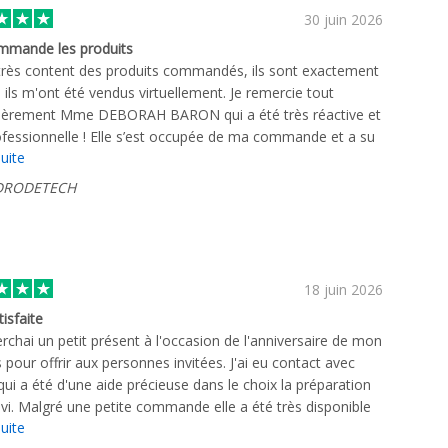
30 juin 2026
mmande les produits
 très content des produits commandés, ils sont exactement
ls m'ont été vendus virtuellement. Je remercie tout
ulièrement Mme DEBORAH BARON qui a été très réactive et
ofessionnelle ! Elle s’est occupée de ma commande et a su
suite
e aux besoins de mon entreprise . Merci à elle. Je
nde vivement cette entreprise.
DRODETECH
18 juin 2026
tisfaite
erchai un petit présent à l'occasion de l'anniversaire de mon
ls pour offrir aux personnes invitées. J'ai eu contact avec
i a été d'une aide précieuse dans le choix la préparation
uivi. Malgré une petite commande elle a été très disponible
suite
able et finalité le produit choisi est top et correspond à