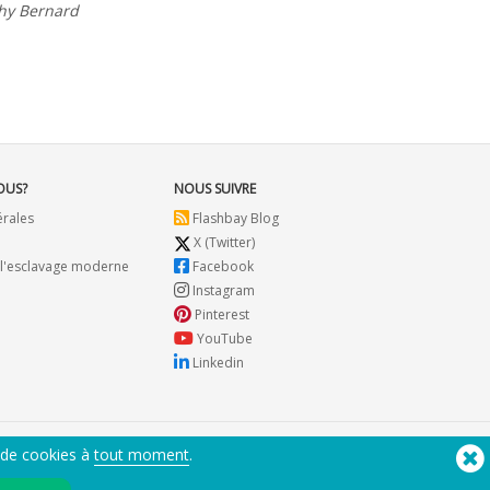
dget.
hy Bernard
OUS?
NOUS SUIVRE
érales
Flashbay Blog
X (Twitter)
 l'esclavage moderne
Facebook
Instagram
Pinterest
YouTube
Linkedin
 de cookies à
tout moment
.
Besoin d'aide? Tel :
(650) 938-3500 (US)
®