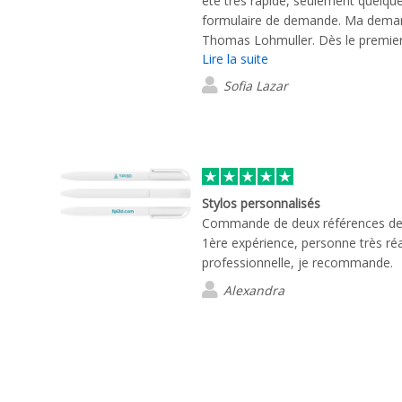
été très rapide, seulement quelque
formulaire de demande. Ma demand
Thomas Lohmuller. Dès le premier é
Lire la suite
de mes besoins et a toujours répo
brefs délais. Je suis très satisfaite 
Sofia Lazar
Merci !
Stylos personnalisés
Commande de deux références de s
1ère expérience, personne très réac
professionnelle, je recommande.
Alexandra