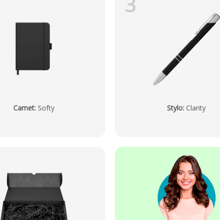
3
Carnet
:
Softy
Stylo
:
Clarity