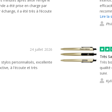
s minutes après avoir rempli le
interlo
e a été prise en charge par
efficac
change, il a été très à l’écoute
recomma
Lire la 
ndu à mes e-mails dans les plus
command
de la qualité du service client.
propre,
Phi
l'équip
24 juillet 2026
Très Sat
tylos personnalisés, excellente
Très bo
tive, à l'écoute et très
qualité
suivi.
Kyl