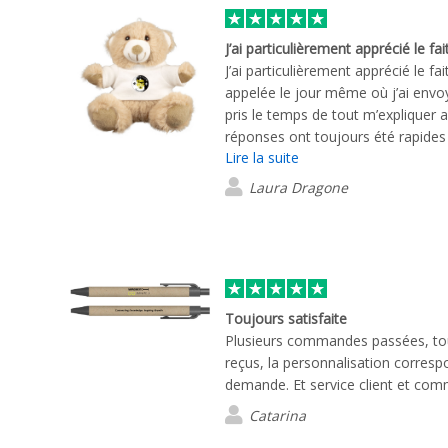
J’ai particulièrement apprécié le fa
J’ai particulièrement apprécié le f
appelée le jour même où j’ai envo
pris le temps de tout m’expliquer 
réponses ont toujours été rapides e
Lire la suite
effectuée dans les délais prévus. J
mon expérience.
Laura Dragone
Toujours satisfaite
Plusieurs commandes passées, touj
reçus, la personnalisation corresp
demande. Et service client et com
Catarina