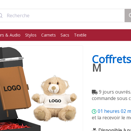
rs & Audio
Stylos
Carnets
Sacs
Textile
Coffret
M
9 jours ouvrés
commande sous ce
01
heures
02
m
et la recevoir le 
Disponible à p