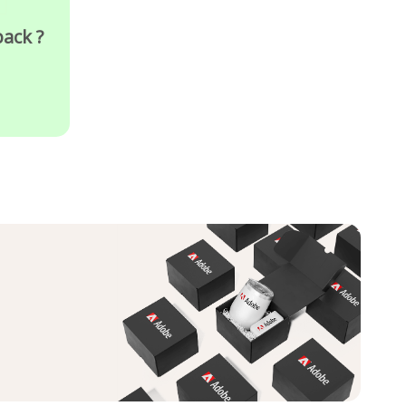
ack ?