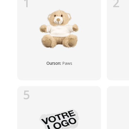
1
2
Ourson
:
Paws
5