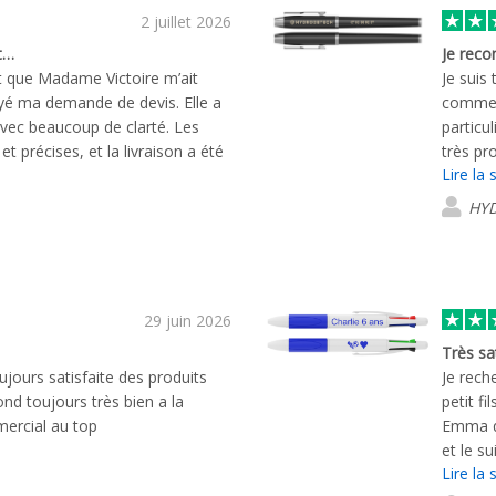
2 juillet 2026
it…
Je reco
ait que Madame Victoire m’ait
Je suis
yé ma demande de devis. Elle a
comme i
avec beaucoup de clarté. Les
partic
t précises, et la livraison a été
très pr
Lire la 
e suis entièrement satisfaite de
répondr
recomma
HY
29 juin 2026
Très sa
ours satisfaite des produits
Je rech
ond toujours très bien a la
petit fi
mercial au top
Emma qu
et le s
Lire la 
et agré