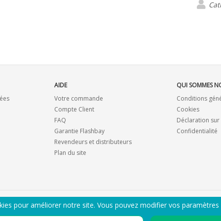
mon bu
Cat
AIDE
QUI SOMMES N
ées
Votre commande
Conditions gén
Compte Client
Cookies
FAQ
Déclaration sur
Garantie Flashbay
Confidentialité
Revendeurs et distributeurs
Plan du site
kies pour améliorer notre site. Vous pouvez modifier vos paramètres
ENVOYEZ-MOI LE CATALOGUE PDF