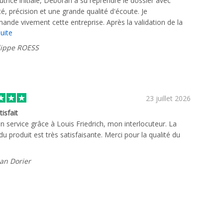
cutrice initiale, Deborah a su reprendre le dossier avec
ité, précision et une grande qualité d'écoute. Je
nde vivement cette entreprise. Après la validation de la
suite
e, la livraison est arrivée sous cinq jours. Le colis était
 soigné et parfaitement intact à sa réception. Bravo à toute
lippe ROESS
e pour son professionnalisme !
23 juillet 2026
isfait
n service grâce à Louis Friedrich, mon interlocuteur. La
 du produit est très satisfaisante. Merci pour la qualité du
ian Dorier