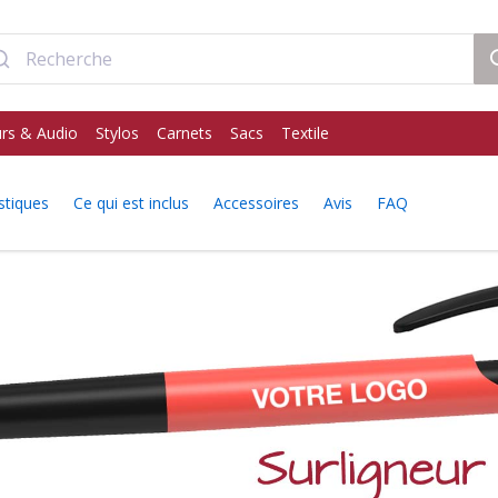
rs & Audio
Stylos
Carnets
Sacs
Textile
stiques
Ce qui est inclus
Accessoires
Avis
FAQ