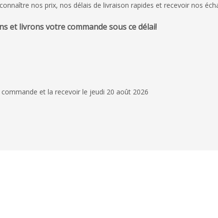
naître nos prix, nos délais de livraison rapides et recevoir nos écha
s et livrons votre commande sous ce délai!
4 novembre 2025
tout est ok
Devis avec échantillo
commande conforme 
 commande et la recevoir le jeudi 20 août 2026
rapide
Les Petites Souri