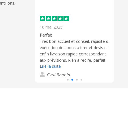
ntillons.
16 mai 2025
5 dé
Excel
Parfait
confo
n du produit.
Très bon accueil et conseil, rapidité d
rend
et livraison
exécution des bons à tirer et devis et
inter
enfin livraison rapide correspondant
Lire 
réact
aux prévisions. Rien à redire, parfait.
s
profe
Lire la suite
M
Cyril Bonnin