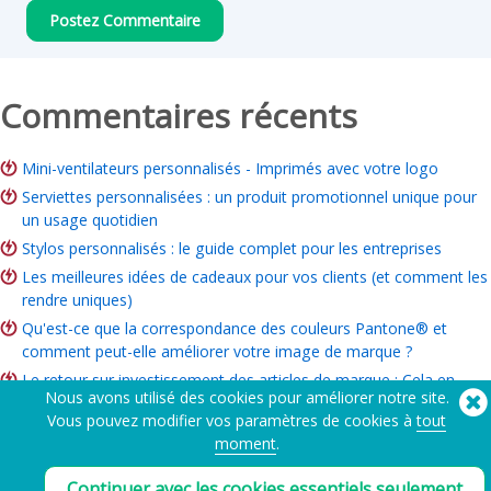
Commentaires récents
Mini-ventilateurs personnalisés - Imprimés avec votre logo
Serviettes personnalisées : un produit promotionnel unique pour
un usage quotidien
Stylos personnalisés : le guide complet pour les entreprises
Les meilleures idées de cadeaux pour vos clients (et comment les
rendre uniques)
Qu'est-ce que la correspondance des couleurs Pantone® et
comment peut-elle améliorer votre image de marque ?
Le retour sur investissement des articles de marque : Cela en
Nous avons utilisé des cookies pour améliorer notre site.
vaut-il la peine pour votre entreprise ?
Vous pouvez modifier vos paramètres de cookies à
tout
Guide des articles de bienfaisance : Idées, budget et comment
moment
.
commander
Continuer avec les cookies essentiels seulement